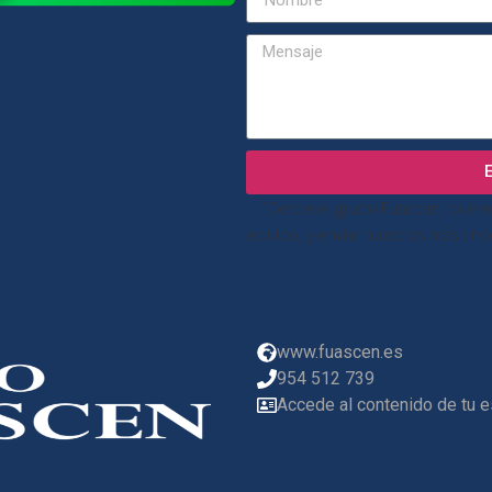
“Desde el grupo Fuascen, quere
equipo, y enviar nuestras más sin
www.fuascen.es
954 512 739
Accede al contenido de tu 