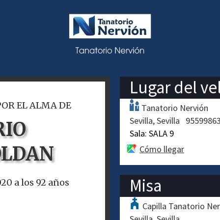
Lugar del ve
POR EL ALMA DE
Tanatorio Nervión
Sevilla
Sevilla
9559986
RIO
Sala:
SALA 9
OLDAN
Cómo llegar
Misa
020 a los 92 años
Capilla Tanatorio Ne
Sevilla
Sevilla