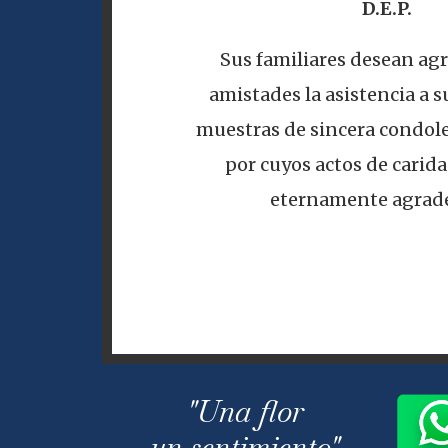
D.E.P.
Sus familiares desean agr
amistades la asistencia a su
muestras de sincera condole
por cuyos actos de carid
eternamente agrade
"Una flor
un sentimiento"