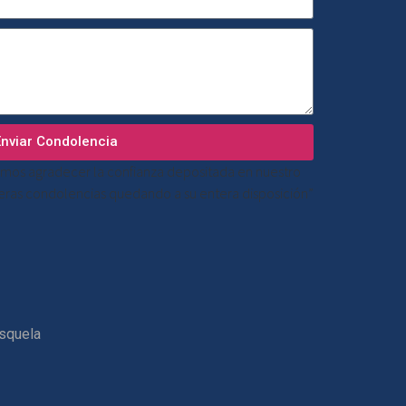
Enviar Condolencia
mos agradecer la confianza depositada en nuestro
ceras condolencias quedando a su entera disposición”
esquela