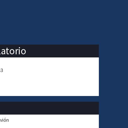
latorio
33
rvión