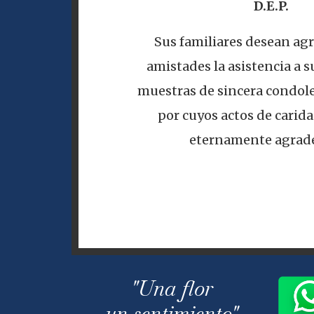
D.E.P.
Sus familiares desean agr
amistades la asistencia a su
muestras de sincera condole
por cuyos actos de carid
eternamente agrade
"Una flor
un sentimiento"