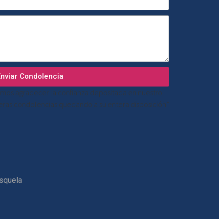
Enviar Condolencia
mos agradecer la confianza depositada en nuestro
ceras condolencias quedando a su entera disposición”
esquela