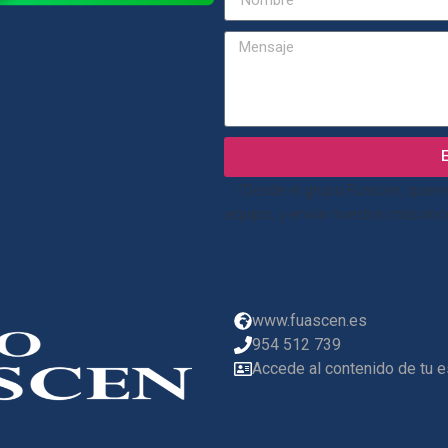
“Desde el grupo Fuascen, quere
equipo, y enviar nuestras más sin
www.fuascen.es
954 512 739
Accede al contenido de tu 