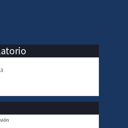
latorio
33
rvión