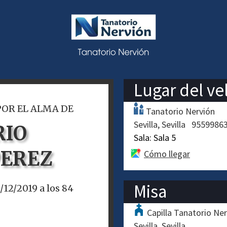
Lugar del ve
POR EL ALMA DE
Tanatorio Nervión
Sevilla
Sevilla
9559986
RIO
Sala:
Sala 5
PEREZ
Cómo llegar
Misa
1/12/2019 a los 84
Capilla Tanatorio Ne
Sevilla
Sevilla