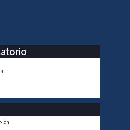
latorio
33
rvión