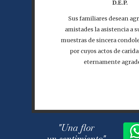
D.E.P.
Sus familiares desean agr
amistades la asistencia a su
muestras de sincera condole
por cuyos actos de carid
eternamente agrade
"Una flor
un sentimiento"