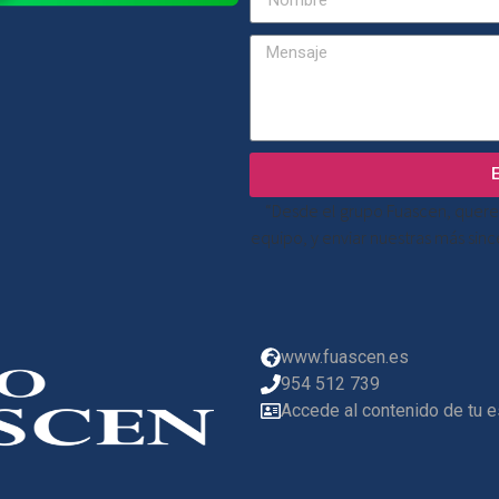
“Desde el grupo Fuascen, quere
equipo, y enviar nuestras más sin
www.fuascen.es
954 512 739
Accede al contenido de tu 