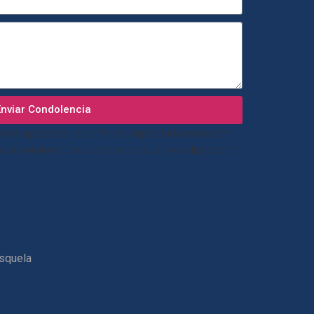
Enviar Condolencia
mos agradecer la confianza depositada en nuestro
ceras condolencias quedando a su entera disposición”
esquela