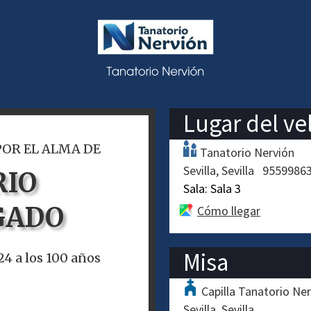
Lugar del ve
POR EL ALMA DE
Tanatorio Nervión
Sevilla
Sevilla
9559986
RIO
Sala:
Sala 3
GADO
Cómo llegar
Misa
024 a los 100 años
Capilla Tanatorio Ne
Sevilla
Sevilla