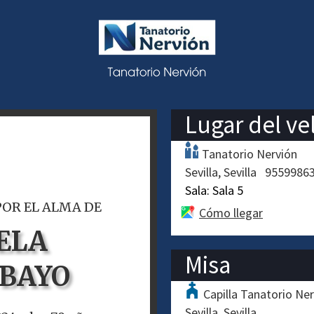
Lugar del ve
Tanatorio Nervión
Sevilla
Sevilla
9559986
Sala:
Sala 5
POR EL ALMA DE
Cómo llegar
ELA
Misa
 BAYO
Capilla Tanatorio Ne
Sevilla
Sevilla