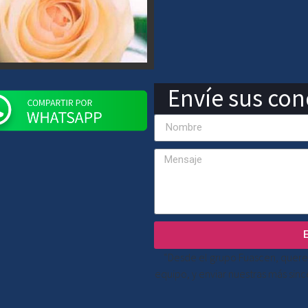
Envíe sus cond
“Desde el grupo Fuascen, quere
equipo, y enviar nuestras más sin