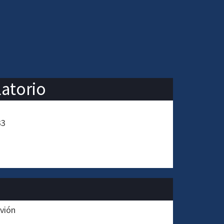
latorio
33
rvión