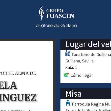
Lugar del ve
Tanatorio de Guillena
Guillena
Sevilla
Sala:
1
POR EL ALMA DE
Cómo llegar
ELA
Misa
INGUEZ
Parroquia Regina Mu
Torre de la Reina. Guille