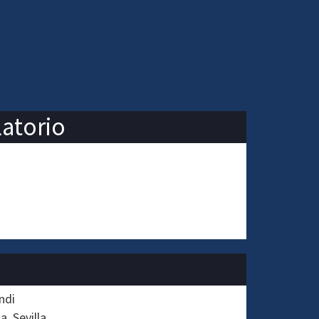
latorio
ndi
na
Sevilla