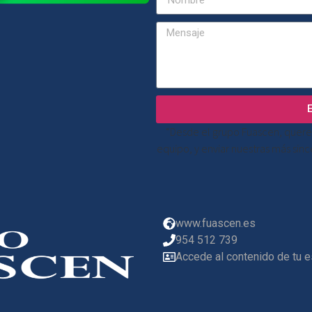
“Desde el grupo Fuascen, quere
equipo, y enviar nuestras más sin
www.fuascen.es
954 512 739
Accede al contenido de tu 