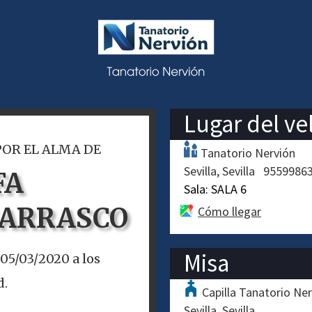
Lugar del ve
POR EL ALMA DE
Tanatorio Nervión
Sevilla
Sevilla
9559986
FA
Sala:
SALA 6
CARRASCO
Cómo llegar
Misa
 05/03/2020 a los
d.
Capilla Tanatorio Ne
Sevilla
Sevilla