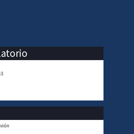
latorio
33
rvión