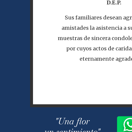
D.E.P.
Sus familiares desean agr
amistades la asistencia a su
muestras de sincera condole
por cuyos actos de carid
eternamente agrade
"Una flor
un sentimiento"