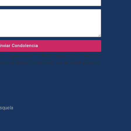
Enviar Condolencia
mos agradecer la confianza depositada en nuestro
ceras condolencias quedando a su entera disposición”
esquela