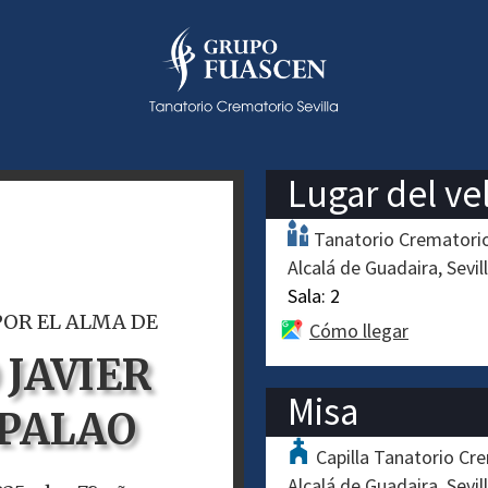
Lugar del ve
Tanatorio Crematorio
Alcalá de Guadaira
Sevil
Sala:
2
POR EL ALMA DE
Cómo llegar
 JAVIER
Misa
 PALAO
Capilla Tanatorio Cre
Alcalá de Guadaira
Sevil