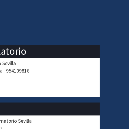
latorio
 Sevilla
la
954109816
matorio Sevilla
la