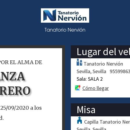
Lugar del ve
POR EL ALMA DE
Tanatorio Nervión
Sevilla
Sevilla
9559986
ANZA
Sala:
SALA 2
RRERO
Cómo llegar
Misa
 25/09/2020 a los
d.
Capilla Tanatorio Ne
Sevilla
Sevilla