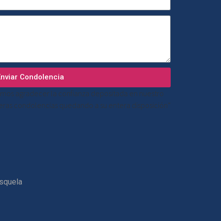
Enviar Condolencia
mos agradecer la confianza depositada en nuestro
ceras condolencias quedando a su entera disposición”
esquela