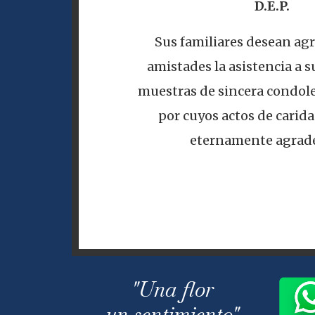
D.E.P.
Sus familiares desean agr
amistades la asistencia a su
muestras de sincera condole
por cuyos actos de carid
eternamente agrade
"Una flor
un sentimiento"