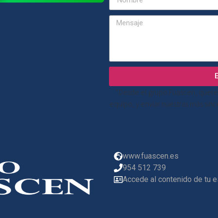
“Desde el grupo Fuascen, quere
equipo, y enviar nuestras más sin
www.fuascen.es
954 512 739
Accede al contenido de tu 