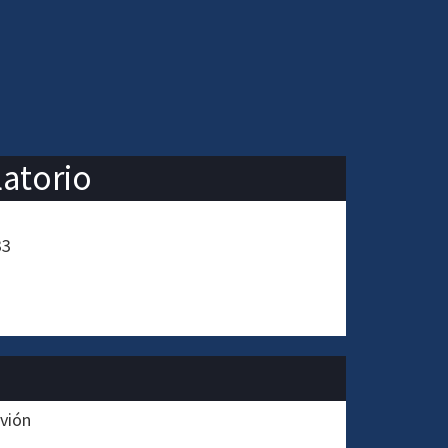
latorio
33
rvión