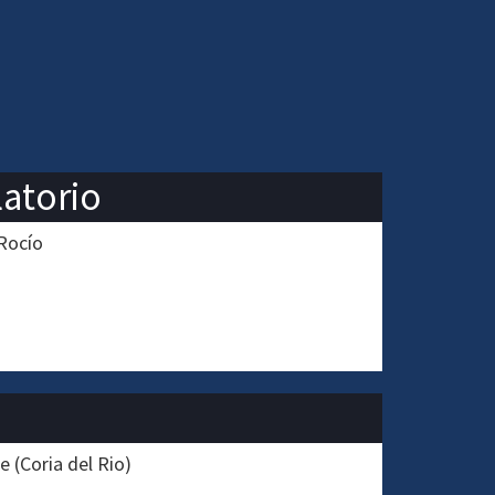
latorio
 Rocío
 (Coria del Rio)