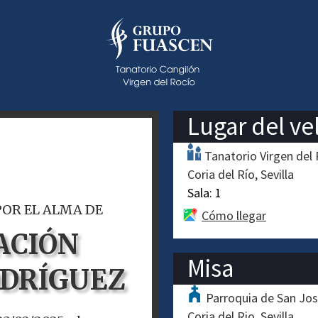
Lugar del ve
Tanatorio Virgen del
Coria del Río
Sevilla
Sala:
1
POR EL ALMA DE
Cómo llegar
ACIÓN
Misa
ODRÍGUEZ
Parroquia de San Jose
Coria del Rio
Sevilla