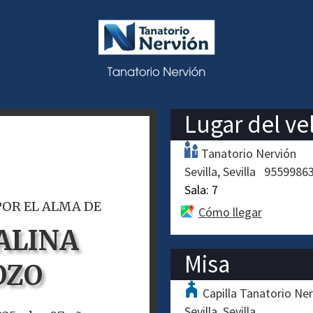
Lugar del ve
Tanatorio Nervión
Sevilla
Sevilla
9559986
Sala:
7
POR EL ALMA DE
Cómo llegar
ALINA
Misa
OZO
Capilla Tanatorio Ne
Sevilla
Sevilla