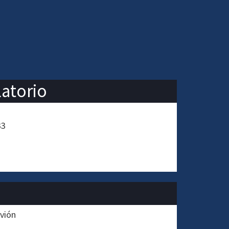
latorio
33
rvión