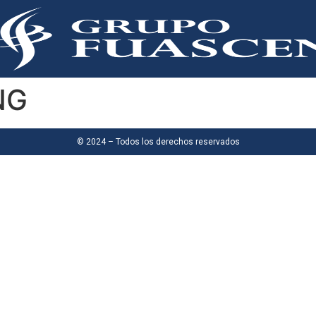
NG
© 2024 – Todos los derechos reservados