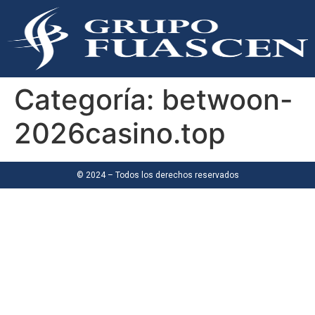
Categoría:
betwoon-
2026casino.top
© 2024 – Todos los derechos reservados